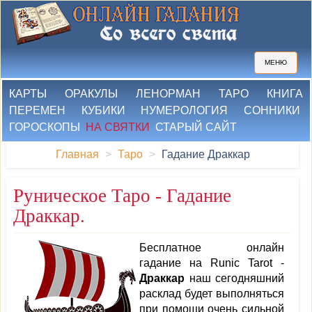
МЕНЮ
КАРТЫ
ОРАКУЛЫ
ЛЕНОРМАН
ТАРО
КНИГА
ПЕРЕМЕН
КУБИКИ
НУМЕРОЛОГИЯ
СОННИКИ
ГОРОСКОПЫ
НА СВЯТКИ
СТАРЫЙ САЙТ
Главная
Таро
Гадание Драккар
Руническое Таро - Гадание
Драккар.
Бесплатное онлайн
гадание на Runic Tarot -
Драккар
наш сегодняшний
расклад будет выполняться
при помощи очень сильной