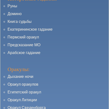
Руны
Домино
Книга судьбы
Екатерининское гадание
Пермский оракул
Предсказание МО
Арабское гадание
Оракулы:
Дыхание ночи
Оракул оракулов
Египетский оракул
Оракул Литиции
Оракул Сведенборга