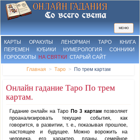
МЕНЮ
КАРТЫ
ОРАКУЛЫ
ЛЕНОРМАН
ТАРО
КНИГА
ПЕРЕМЕН
КУБИКИ
НУМЕРОЛОГИЯ
СОННИКИ
ГОРОСКОПЫ
НА СВЯТКИ
СТАРЫЙ САЙТ
Главная
Таро
По трем картам
Онлайн гадание Таро По трем
картам.
Гадание онлайн на Таро
По 3 картам
позволяет
проанализировать текущие события, как
говорится, в развитии, т. е., показывая прошлое,
настоящее и будущее. Можно ворожить на
человека, его характер, планы, семейное