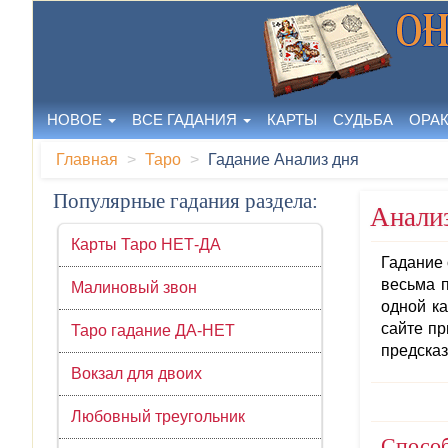
НОВОЕ
ВСЕ ГАДАНИЯ
КАРТЫ
СУДЬБА
ОРА
Главная
Таро
Гадание Анализ дня
Популярные гадания раздела:
Анализ
Карты Таро НЕТ-ДА
Гадание 
весьма п
Малиновый звон
одной ка
сайте пр
Таро гадание ДА-НЕТ
предсказ
Вокзал для двоих
Любовный треугольник
Способ