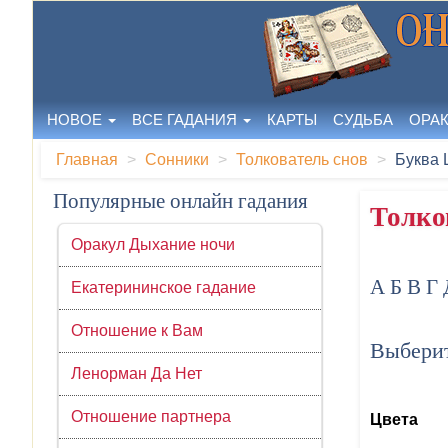
НОВОЕ
ВСЕ ГАДАНИЯ
КАРТЫ
СУДЬБА
ОРА
Главная
Сонники
Толкователь снов
Буква 
Популярные онлайн гадания
Толко
Оракул Дыхание ночи
А
Б
В
Г
Екатерининское гадание
Отношение к Вам
Выберит
Ленорман Да Нет
Отношение партнера
Цвета