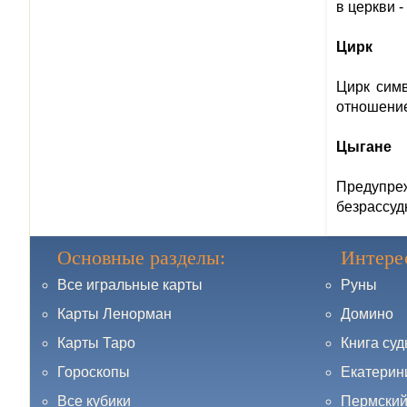
в церкви -
Цирк
Цирк симв
отношение
Цыгане
Предупре
безрассудн
Основные разделы:
Интере
Все игральные карты
Руны
Карты Ленорман
Домино
Карты Таро
Книга су
Гороскопы
Екатерин
Все кубики
Пермский