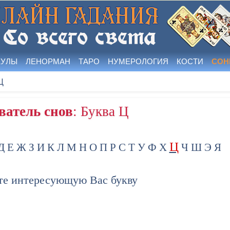
КУЛЫ
ЛЕНОРМАН
ТАРО
НУМЕРОЛОГИЯ
КОСТИ
СОН
Ц
ватель снов
: Буква Ц
Ц
Д
Е
Ж
З
И
К
Л
М
Н
О
П
Р
С
Т
У
Ф
Х
Ч
Ш
Э
Я
е интересующую Вас букву