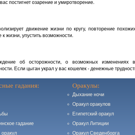
 вас постигнет озарение и умиротворение.
олизирует движение жизни по кругу, повторение похожих
 к жизни, упустить возможности.
ждение об осторожности, о возможных изменениях 
ости. Если цыган украл у вас кошелек - денежные трудности
сные гадания:
Оракулы:
Дыхание ночи
Оракул оракулов
дьбы
Египетский оракул
инское гадание
Оракул Литиции
 оракул
Оракул Сведенборга