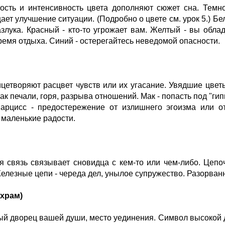
сть и интенсивность цвета дополняют сюжет сна. Темно
ает улучшение ситуации. (Подробно о цвете см. урок 5.) Бе
азлука. Красный - кто-то угрожает вам. Желтый - вы обл
ремя отдыха. Синий - остерегайтесь неведомой опасности.
цетворяют расцвет чувств или их угасание. Увядшие цвет
нак печали, горя, разрыва отношений. Мак - попасть под "ги
нарцисс - предостережение от излишнего эгоизма или от
 маленькие радости.
 связь связывает сновидца с кем-то или чем-либо. Цепочки
Железные цепи - череда дел, унылое супружество. Разорванн
(храм)
ый дворец вашей души, место уединения. Символ высокой 