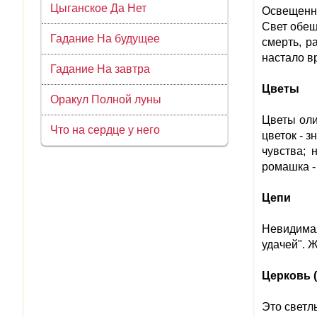
Цыганское Да Нет
Освещенно
Свет обещ
Гадание На будущее
смерть, р
настало в
Гадание На завтра
Цветы
Оракул Полной луны
Цветы оли
Что на сердце у него
цветок - з
чувства; 
ромашка -
Цепи
Невидимая
удачей". 
Церковь 
Это светл