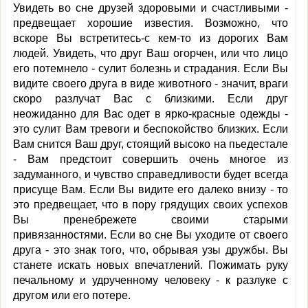
Увидеть во сне друзей здоровыми и счастливыми -
предвещает хорошие известия. Возможно, что
вскоре Вы встретитесь-с кем-то из дорогих Вам
людей. Увидеть, что друг Ваш огорчен, или что лицо
его потемнело - сулит болезнь и страдания. Если Вы
видите своего друга в виде животного - значит, враги
скоро разлучат Вас с близкими. Если друг
неожиданно для Вас одет в ярко-красные одежды -
это сулит Вам тревоги и беспокойство близких. Если
Вам снится Ваш друг, стоящий высоко на пьедестале
- Вам предстоит совершить очень многое из
задуманного, и чувство справедливости будет всегда
присуще Вам. Если Вы видите его далеко внизу - то
это предвещает, что в пору грядущих своих успехов
Вы пренебрежете своими старыми
привязанностями. Если во сне Вы уходите от своего
друга - это знак того, что, обрывая узы дружбы. Вы
станете искать новых впечатлений. Пожимать руку
печальному и удрученному человеку - к разлуке с
другом или его потере.