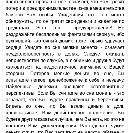
предъявляет права на нее, означает, что Вам грозят
потери в предпринимательстве из-за вмешательства
близкой Вам особы. Увидевший этот сон может
обнаружить, что он тратит свои деньги и живет не по
средствам. Этот сон - предупреждение! Не
раздражайте бесплодными фантазиями свой ум, ибо
рухнувший, карточный домик тоже горько удручает
сердце. Увидеть во сне мелкие монетки - означает
неудовлетворенность в делах. Следует ожидать
неприятностей по службе, а любимые и друзья будут
жаловаться на, недостаточное внимание с Вашей
стороны. Потеряв мелкие деньги во сне, Вы
испытаете легкое пренебрежение к себе и неудачу.
Найденные денежки обещают благоприятные
перспективы. Если Вы считаете во сне монеты - это
означает, что Вы будете практичны и бережливы.
Видеть во сне, что Вы взяли деньги в долг,
предсказывает Вам двойственное положение: Вы
будете другим казаться лучше, чем Вы есть, но это не
доставит Вам удовлетворения. Расходовать чужие
деньги сулит, что Вас застигнут на мелком обмане, и