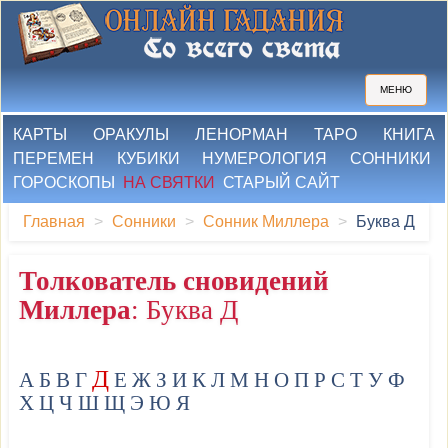
МЕНЮ
КАРТЫ
ОРАКУЛЫ
ЛЕНОРМАН
ТАРО
КНИГА
ПЕРЕМЕН
КУБИКИ
НУМЕРОЛОГИЯ
СОННИКИ
ГОРОСКОПЫ
НА СВЯТКИ
СТАРЫЙ САЙТ
Главная
Сонники
Сонник Миллера
Буква Д
Толкователь сновидений
Миллера
: Буква Д
Д
А
Б
В
Г
Е
Ж
З
И
К
Л
М
Н
О
П
Р
С
Т
У
Ф
Х
Ц
Ч
Ш
Щ
Э
Ю
Я