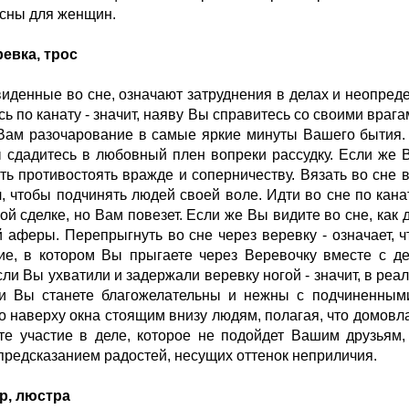
асны для женщин.
ревка, трос
виденные во сне, означают затруднения в делах и неопре
ь по канату - значит, наяву Вы справитесь со своими врагам
Вам разочарование в самые яркие минуты Вашего бытия. 
ы сдадитесь в любовный плен вопреки рассудку. Если же 
ть противостоять вражде и соперничеству. Вязать во сне в
л, чтобы подчинять людей своей воле. Идти во сне по канат
й сделке, но Вам повезет. Если же Вы видите во сне, как д
й аферы. Перепрыгнуть во сне через веревку - означает, ч
е, в котором Вы прыгаете через Веревочку вместе с де
сли Вы ухватили и задержали веревку ногой - значит, в ре
и Вы станете благожелательны и нежны с подчиненными
о наверху окна стоящим внизу людям, полагая, что домовлад
е участие в деле, которое не подойдет Вашим друзьям,
предсказанием радостей, несущих оттенок неприличия.
р, люстра