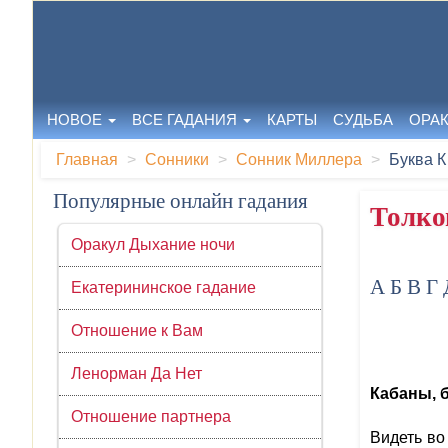
НОВОЕ
ВСЕ ГАДАНИЯ
КАРТЫ
СУДЬБА
ОРА
Главная
Сонники
Сонник Миллера
Буква К
Популярные онлайн гадания
Толко
Оракул Дыхание ночи
А
Б
В
Г
Екатерининское гадание
Отношение к Вам
Ленорман Да Нет
Кабаны, 
Отношение партнера
Видеть во