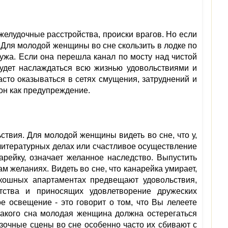
желудочные расстройства, происки врагов. Но если
 Для молодой женщины во сне скользить в лодке по
ужа. Если она перешла канал по мосту над чистой
будет наслаждаться всю жизнью удовольствиями и
часто оказываться в сетях смущения, затруднений и
сон как предупреждение.
ствия. Для молодой женщины видеть во сне, что у,
 литературных делах или счастливое осуществление
рейку, означает желанное наследство. Выпустить
ам желаниях. Видеть во сне, что канарейка умирает,
кошных апартаментах предвещают удовольствия,
атства и приносящих удовлетворение дружеских
е освещение - это говорит о том, что Вы лелеете
акого сна молодая женщина должна остерегаться
азочные сцены во сне особенно часто их сбивают с