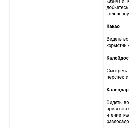
казнят и 
добьетесь
сплоченну
Какао
Видеть во
корыстных
Калейдос
Смотреть 
перспекти
Календар
Видеть во
привычках
чтение ка
раздосадо