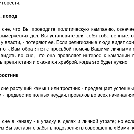
 горести.
, поход
 сне, что Вы проводите политическую кампанию, означ
оммерческих дел. Вы установите для себя собственные, о
 у власти, - потеряют ее. Если религиозные люди видят сон
 что к Вам обратятся с просьбой помочь Вашими личными
идеть во сне, что она проявляет интерес к кампании п
 препятствия и окажется храброй, когда это будет нужно.
ростник
 сне растущий камыш или тростник - предвещает успешные
 - предвестие полных неудач, провалов во всех начинаниях
 сне в канаву - к упадку в делах и личной утрате; но есл
м Вы заставите забыть подозрения в совершенных Вами н