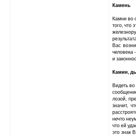
Камень
Камни во 
того, что
железнору
результата
Вас возни
человека 
и законнос
Камин, д
Видеть во
сообщение
лозой, пр
значит, ч
расстроят
нечто неу
что ей уда
это знак 