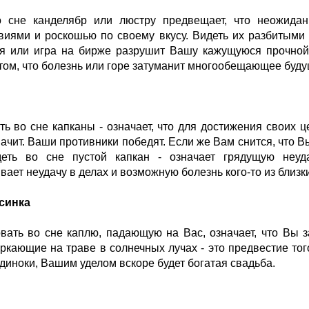
о сне канделябр или люстру предвещает, что неожида
виями и роскошью по своему вкусу. Видеть их разбитыми 
я или игра на бирже разрушит Вашу кажущуюся прочной и
 том, что болезнь или горе затуманит многообещающее буду
ть во сне капканы - означает, что для достижения своих 
значит. Ваши противники победят. Если же Вам снится, что 
деть во сне пустой капкан - означает грядущую неу
вает неудачу в делах и возможную болезнь кого-то из близки
синка
вать во сне каплю, падающую на Вас, означает, что Вы 
еркающие на траве в солнечных лучах - это предвестие тог
диноки, Вашим уделом вскоре будет богатая свадьба.