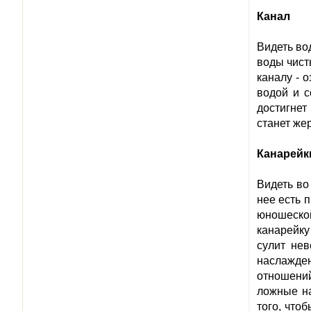
Канал
Видеть во
воды чист
каналу - 
водой и с
достигнет
станет же
Канарейк
Видеть во
нее есть 
юношеской
канарейку
сулит не
наслажде
отношений
ложные на
того, что