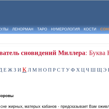
КУЛЫ
ЛЕНОРМАН
ТАРО
НУМЕРОЛОГИЯ
КОСТИ
СОН
ватель сновидений Миллера
: Буква 
К
Д
Е
Ж
З
И
Л
М
Н
О
П
Р
С
Т
У
Ф
Х
Ц
Ч
Ш
Щ
Э
боровы
 сне жирных, матерых кабанов - предсказывает Вам ожив