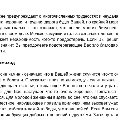
сне предупреждают о многочисленных трудностях и неудачах
 эта неровная и трудная дорога будет Вашей, по крайней ме
дных скалах - это означает, что после многих безуспе
 в своем деле. Мелкие камушки и галька означают легкие неп
кнет необходимость кого-то предостеречь. Если Вы реш
- значит, Вы преодолеете подстерегающее Вас зло благод
ти.
ымоход
 сне камин - означает, что в Вашей жизни случится что-то
 о болезни. Спускаться вниз по дымоходу - сулит печаль
едвещает счастье, ожидающее Вас после печали и утраты
то для Вас наступает что-то очень хорошее. Прятаться
ся. Для молодой женщины видеть во сне, что она спускаетс
местное, нарушающее правила приличия, чем вызовет ужас 
стся избежать какой-то беды, уготованной ей. Если Вам сни
Ваших будущих добрых отношений с друзьями. Заглянуть во