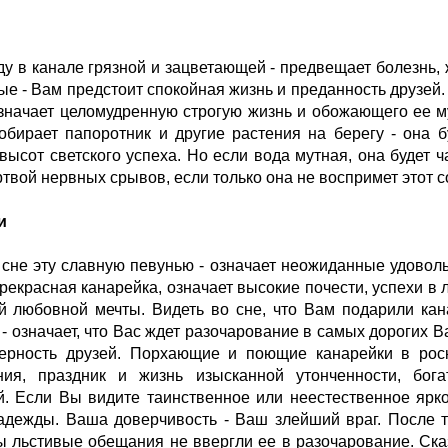
ду в канале грязной и зацветающей - предвещает болезнь, 
ые - Вам предстоит спокойная жизнь и преданность друзей.
означает целомудренную строгую жизнь и обожающего ее м
обирает папоротник и другие растения на берегу - она 
 высот светского успеха. Но если вода мутная, она будет 
ртвой нервных срывов, если только она не воспримет этот 
и
 сне эту славную певунью - означает неожиданные удоволь
прекрасная канарейка, означает высокие почести, успехи в
 любовной мечты. Видеть во сне, что Вам подарили кана
 - означает, что Вас ждет разочарование в самых дорогих В
верность друзей. Порхающие и поющие канарейки в рос
ния, праздник и жизнь изысканной утонченности, бог
. Если Вы видите таинственное или неестественное ярко
дежды. Ваша доверчивость - Ваш злейший враг. После т
бы льстивые обещания не ввергли ее в разочарование. Ск