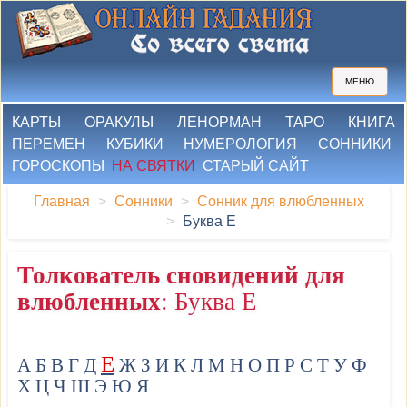
МЕНЮ
КАРТЫ
ОРАКУЛЫ
ЛЕНОРМАН
ТАРО
КНИГА
ПЕРЕМЕН
КУБИКИ
НУМЕРОЛОГИЯ
СОННИКИ
ГОРОСКОПЫ
НА СВЯТКИ
СТАРЫЙ САЙТ
Главная
Сонники
Сонник для влюбленных
Буква Е
Толкователь сновидений для
влюбленных
: Буква Е
Е
А
Б
В
Г
Д
Ж
З
И
К
Л
М
Н
О
П
Р
С
Т
У
Ф
Х
Ц
Ч
Ш
Э
Ю
Я