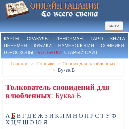
МЕНЮ
КАРТЫ
ОРАКУЛЫ
ЛЕНОРМАН
ТАРО
КНИГА
ПЕРЕМЕН
КУБИКИ
НУМЕРОЛОГИЯ
СОННИКИ
ГОРОСКОПЫ
НА СВЯТКИ
СТАРЫЙ САЙТ
Главная
Сонники
Сонник для влюбленных
Буква Б
Толкователь сновидений для
влюбленных
: Буква Б
Б
А
В
Г
Д
Е
Ж
З
И
К
Л
М
Н
О
П
Р
С
Т
У
Ф
Х
Ц
Ч
Ш
Э
Ю
Я