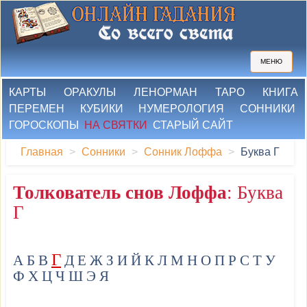
МЕНЮ
КАРТЫ
ОРАКУЛЫ
ЛЕНОРМАН
ТАРО
КНИГА
ПЕРЕМЕН
КУБИКИ
НУМЕРОЛОГИЯ
СОННИКИ
ГОРОСКОПЫ
НА СВЯТКИ
СТАРЫЙ САЙТ
Главная
Сонники
Сонник Лоффа
Буква Г
Толкователь снов Лоффа
: Буква
Г
Г
А
Б
В
Д
Е
Ж
З
И
Й
К
Л
М
Н
О
П
Р
С
Т
У
Ф
Х
Ц
Ч
Ш
Э
Я