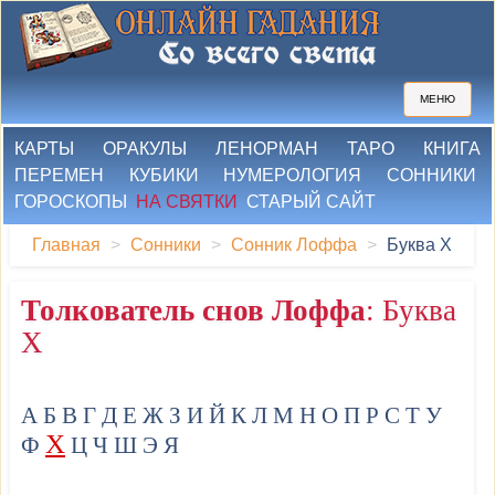
МЕНЮ
КАРТЫ
ОРАКУЛЫ
ЛЕНОРМАН
ТАРО
КНИГА
ПЕРЕМЕН
КУБИКИ
НУМЕРОЛОГИЯ
СОННИКИ
ГОРОСКОПЫ
НА СВЯТКИ
СТАРЫЙ САЙТ
Главная
Сонники
Сонник Лоффа
Буква Х
Толкователь снов Лоффа
: Буква
Х
А
Б
В
Г
Д
Е
Ж
З
И
Й
К
Л
М
Н
О
П
Р
С
Т
У
Х
Ф
Ц
Ч
Ш
Э
Я