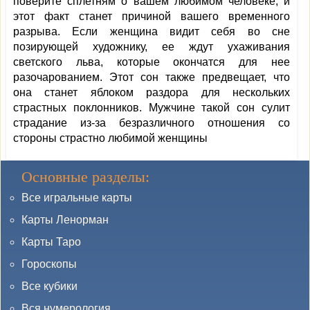
поверите сплетням о вашем любимом человеке, и
этот факт станет причиной вашего временного
разрыва. Если женщина видит себя во сне
позирующей художнику, ее ждут ухаживания
светского льва, которые окончатся для нее
разочарованием. Этот сон также предвещает, что
она станет яблоком раздора для нескольких
страстных поклонников. Мужчине такой сон сулит
страдание из-за безразличного отношения со
стороны страстно любимой женщины
Основные разделы:
Все игральные карты
Карты Ленорман
Карты Таро
Гороскопы
Все кубики
Вся нумерология