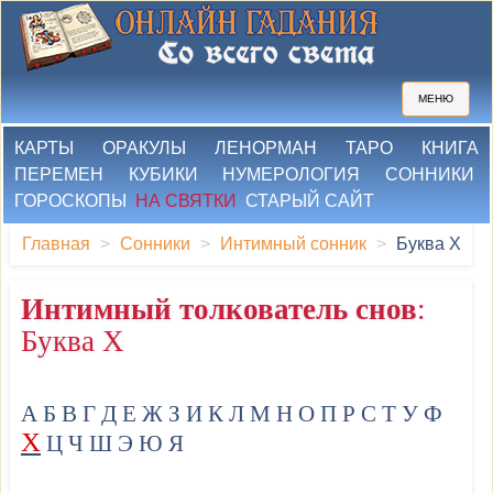
МЕНЮ
КАРТЫ
ОРАКУЛЫ
ЛЕНОРМАН
ТАРО
КНИГА
ПЕРЕМЕН
КУБИКИ
НУМЕРОЛОГИЯ
СОННИКИ
ГОРОСКОПЫ
НА СВЯТКИ
СТАРЫЙ САЙТ
Главная
Сонники
Интимный сонник
Буква Х
Интимный толкователь снов
:
Буква Х
А
Б
В
Г
Д
Е
Ж
З
И
К
Л
М
Н
О
П
Р
С
Т
У
Ф
Х
Ц
Ч
Ш
Э
Ю
Я