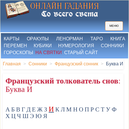
МЕНЮ
КАРТЫ
ОРАКУЛЫ
ЛЕНОРМАН
ТАРО
КНИГА
ПЕРЕМЕН
КУБИКИ
НУМЕРОЛОГИЯ
СОННИКИ
ГОРОСКОПЫ
НА СВЯТКИ
СТАРЫЙ САЙТ
Главная
Сонники
Французский сонник
Буква И
Французский толкователь снов
:
Буква И
И
А
Б
В
Г
Д
Е
Ж
З
К
Л
М
Н
О
П
Р
С
Т
У
Ф
Х
Ц
Ч
Ш
Э
Ю
Я