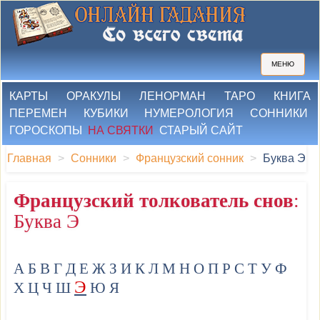
МЕНЮ
КАРТЫ
ОРАКУЛЫ
ЛЕНОРМАН
ТАРО
КНИГА
ПЕРЕМЕН
КУБИКИ
НУМЕРОЛОГИЯ
СОННИКИ
ГОРОСКОПЫ
НА СВЯТКИ
СТАРЫЙ САЙТ
Главная
Сонники
Французский сонник
Буква Э
Французский толкователь снов
:
Буква Э
А
Б
В
Г
Д
Е
Ж
З
И
К
Л
М
Н
О
П
Р
С
Т
У
Ф
Э
Х
Ц
Ч
Ш
Ю
Я