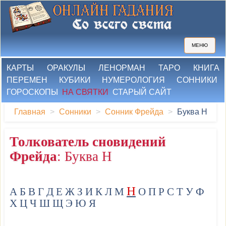
МЕНЮ
КАРТЫ
ОРАКУЛЫ
ЛЕНОРМАН
ТАРО
КНИГА
ПЕРЕМЕН
КУБИКИ
НУМЕРОЛОГИЯ
СОННИКИ
ГОРОСКОПЫ
НА СВЯТКИ
СТАРЫЙ САЙТ
Главная
Сонники
Сонник Фрейда
Буква Н
Толкователь сновидений
Фрейда
: Буква Н
Н
А
Б
В
Г
Д
Е
Ж
З
И
К
Л
М
О
П
Р
С
Т
У
Ф
Х
Ц
Ч
Ш
Щ
Э
Ю
Я