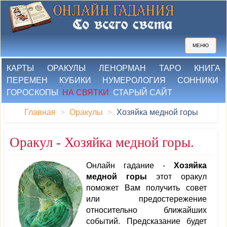
МЕНЮ
КАРТЫ
ОРАКУЛЫ
ЛЕНОРМАН
ТАРО
КНИГА
ПЕРЕМЕН
КУБИКИ
НУМЕРОЛОГИЯ
СОННИКИ
ГОРОСКОПЫ
НА СВЯТКИ
СТАРЫЙ САЙТ
Главная
Оракулы
Хозяйка медной горы
Оракул - Хозяйка медной горы.
Онлайн гадание -
Хозяйка
медной горы
этот оракул
поможет Вам получить совет
или предостережение
относительно ближайших
событий. Предсказание будет