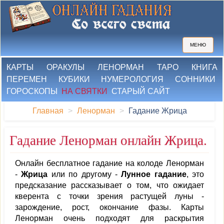
МЕНЮ
КАРТЫ
ОРАКУЛЫ
ЛЕНОРМАН
ТАРО
КНИГА
ПЕРЕМЕН
КУБИКИ
НУМЕРОЛОГИЯ
СОННИКИ
ГОРОСКОПЫ
НА СВЯТКИ
СТАРЫЙ САЙТ
Главная
Ленорман
Гадание Жрица
Гадание Ленорман онлайн Жрица.
Онлайн бесплатное гадание на колоде Ленорман
-
Жрица
или по другому -
Лунное гадание
, это
предсказание рассказывает о том, что ожидает
кверента с точки зрения растущей луны -
зарождение, рост, окончание фазы. Карты
Ленорман очень подходят для раскрытия