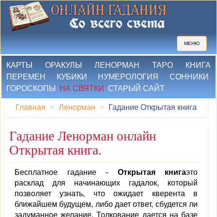
МЕНЮ
КАРТЫ
ОРАКУЛЫ
ЛЕНОРМАН
ТАРО
КНИГА
ПЕРЕМЕН
КУБИКИ
НУМЕРОЛОГИЯ
СОННИКИ
ГОРОСКОПЫ
НА СВЯТКИ
СТАРЫЙ САЙТ
Главная
Ленорман
Гадание Открытая книга
Гадание Ленорман онлайн
Открытая книга.
Бесплатное гадание -
Открытая книга
это
расклад для начинающих гадалок, который
позволяет узнать, что ожидает кверента в
ближайшем будущем, либо дает ответ, сбудется ли
задуманное желание. Толкование дается на базе