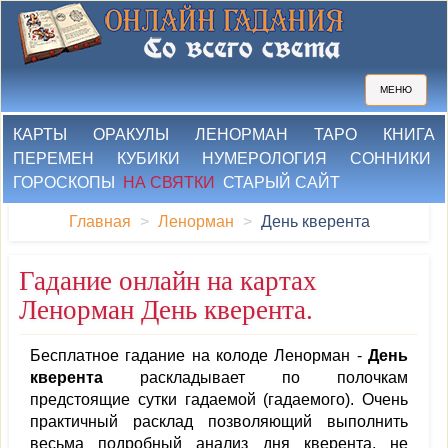
МЕНЮ
КАРТЫ
ОРАКУЛЫ
ЛЕНОРМАН
ТАРО
КНИГА
ПЕРЕМЕН
КУБИКИ
НУМЕРОЛОГИЯ
СОННИКИ
ГОРОСКОПЫ
НА СВЯТКИ
СТАРЫЙ САЙТ
Главная
Ленорман
День кверента
Гадание онлайн на картах
Ленорман День кверента.
Бесплатное гадание на колоде Ленорман -
День
кверента
раскладывает по полочкам
предстоящие сутки гадаемой (гадаемого). Очень
практичный расклад позволяющий выполнить
весьма подробный анализ дня кверента, не