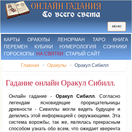
МЕНЮ
КАРТЫ
ОРАКУЛЫ
ЛЕНОРМАН
ТАРО
КНИГА
ПЕРЕМЕН
КУБИКИ
НУМЕРОЛОГИЯ
СОННИКИ
ГОРОСКОПЫ
НА СВЯТКИ
СТАРЫЙ САЙТ
Главная
Оракулы
Оракул Сибилл
Гадание онлайн Оракул Сибилл.
Онлайн гадание -
Оракул Сибилл
. Согласно
легендам ясновидящие прорицательницы
древности - Сивиллы могли видеть будущее и
делились этой информацией с окружающими. Эта
система ворожбы, так же, являлась прекрасным
способом узнать обо всем, что ожидает кверента